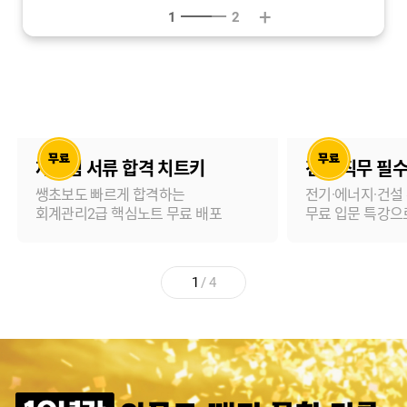
+
1
2
재무팀 서류 합격 치트키
전기 직무 필수
쌩초보도 빠르게 합격하는
전기·에너지·건설
회계관리2급 핵심노트 무료 배포
무료 입문 특강으
1
/
4