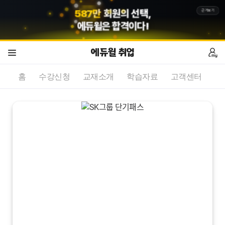
5
8
7
만
회원의 선택,
근거보기
에듀윌
은 합격이다!
에듀윌 취업
홈
수강신청
교재소개
학습자료
고객센터