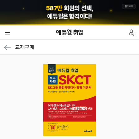
5
8
7
만
회원의 선택,
근거보기
에듀윌
은 합격이다!
에듀윌 취업
교재구매