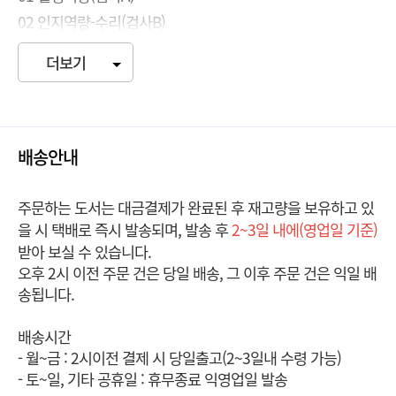
02 인지역량-수리(검사B)
03 인지역량-언어(검사C)
더보기
04 인지역량-직무(검사D)
PART 3 실전모의고사
배송안내
01 실전모의고사 1회
02 실전모의고사 2회
주문하는 도서는 대금결제가 완료된 후 재고량을 보유하고 있
03 실전모의고사 3회
을 시 택배로 즉시 발송되며, 발송 후
2~3일 내에(영업일 기준)
받아 보실 수 있습니다.
PART 4 직무모의고사
오후 2시 이전 주문 건은 당일 배송, 그 이후 주문 건은 익일 배
01 직무 Type M(경영)
송됩니다.
02 직무 Type P(생산)
배송시간
03 직무 Type C(건설)
- 월~금 : 2시이전 결제 시 당일출고(2~3일내 수령 가능)
04 직무 Type R(연구개발)
- 토~일, 기타 공휴일 : 휴무종료 익영업일 발송
05 직무 Type SW(소프트웨어)