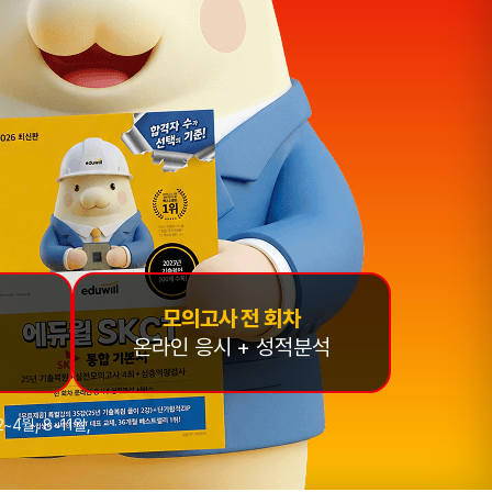
모의고사 전 회차
온라인 응시 + 성적분석
~4월, 8~11월,