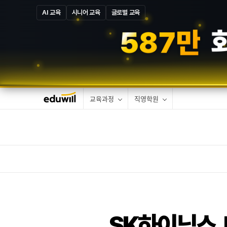
AI 교육
시니어 교육
글로벌 교육
1
0
만
합격
교육과정
직영학원
SK하이닉스,