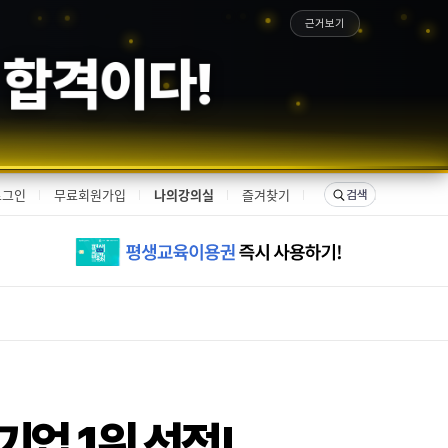
근거보기
은 합격이다!
로그인
무료회원가입
나의강의실
즐겨찾기
기업 1위 선정!